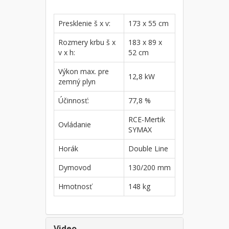
Presklenie š x v:
173 x 55 cm
Rozmery krbu š x
183 x 89 x
v x h:
52 cm
Výkon max. pre
12,8 kW
zemný plyn
Účinnosť:
77,8 %
RCE-Mertik
Ovládanie
SYMAX
Horák
Double Line
Dymovod
130/200 mm
Hmotnosť
148 kg
Video