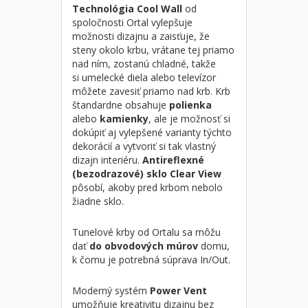
Technológia Cool Wall
od
spoločnosti Ortal vylepšuje
možnosti dizajnu a zaisťuje, že
steny okolo krbu, vrátane tej priamo
nad ním, zostanú chladné, takže
si umelecké diela alebo televízor
môžete zavesiť priamo nad krb. Krb
štandardne obsahuje
polienka
alebo
kamienky
, ale je možnosť si
dokúpiť aj vylepšené varianty týchto
dekorácií a vytvoriť si tak vlastný
dizajn interiéru.
Antireflexné
(bezodrazové) sklo Clear View
pôsobí, akoby pred krbom nebolo
žiadne sklo.
Tunelové krby od Ortalu sa môžu
dať
do obvodových múrov
domu,
k čomu je potrebná súprava In/Out.
Moderný systém
Power Vent
umožňuje kreativitu dizajnu bez