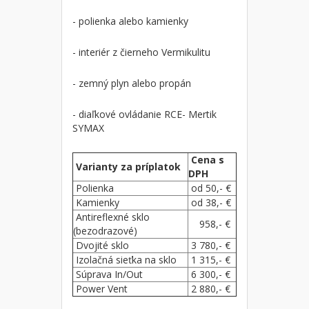
- polienka alebo kamienky
- interiér z čierneho Vermikulitu
- zemný plyn alebo propán
- diaľkové ovládanie RCE- Mertik
SYMAX
Cena s
Varianty za príplatok
DPH
Polienka
od 50,- €
Kamienky
od 38,- €
Antireflexné sklo
958,- €
(bezodrazové)
Dvojité sklo
3 780,- €
Izolačná sieťka na sklo
1 315,- €
Súprava In/Out
6 300,- €
Power Vent
2 880,- €