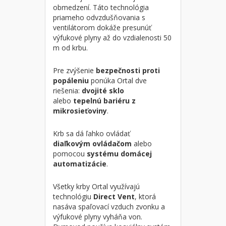
obmedzení. Táto technológia
priameho odvzdušňovania s
ventilátorom dokáže presunúť
výfukové plyny až do vzdialenosti 50
m od krbu.
Pre zvýšenie
bezpečnosti
proti
popáleniu
ponúka Ortal dve
riešenia:
dvojité sklo
alebo
tepelnú
bariéru z
mikrosieťoviny
.
Krb sa dá ľahko ovládať
diaľkovým ovládačom
alebo
pomocou
systému domácej
automatizácie
.
Všetky krby Ortal využívajú
technológiu
Direct Vent
, ktorá
nasáva spaľovací vzduch zvonku a
výfukové plyny vyháňa von.