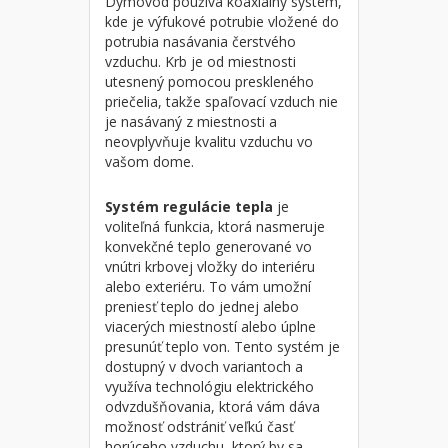
Dymovod používa koaxiálny systém,
kde je výfukové potrubie vložené do
potrubia nasávania čerstvého
vzduchu. Krb je od miestnosti
utesnený pomocou preskleného
priečelia, takže spaľovací vzduch nie
je nasávaný z miestnosti a
neovplyvňuje kvalitu vzduchu vo
vašom dome.
Systém regulácie tepla
je
voliteľná funkcia, ktorá nasmeruje
konvekčné teplo generované vo
vnútri krbovej vložky do interiéru
alebo exteriéru. To vám umožní
preniesť teplo do jednej alebo
viacerých miestností alebo úplne
presunúť teplo von. Tento systém je
dostupný v dvoch variantoch a
využíva technológiu elektrického
odvzdušňovania, ktorá vám dáva
možnosť odstrániť veľkú časť
horúceho vzduchu, ktorý by sa