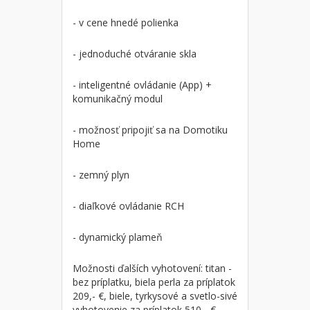
- v cene hnedé polienka
- jednoduché otváranie skla
- inteligentné ovládanie (App) +
komunikačný modul
- možnosť pripojiť sa na Domotiku
Home
- zemný plyn
- diaľkové ovládanie RCH
- dynamický plameň
Možnosti ďalších vyhotovení: titan -
bez príplatku, biela perla za príplatok
209,- €, biele, tyrkysové a svetlo-sivé
vyhotovenie za príplatok 510,- €.