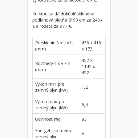
Ku krbu sa dá dokúpiť sklenená
podlahová platňa Ø 90 cm za 240,-
€ a rozeta za 97,- €.
Presklenie š x v x h
436 x 416
(mm)
x 173
452 x
Rozmery š x v x h
1142 x
(mm)
452
Výkon min. pre
1,2
zemný plyn (kW)
Výkon max. pre
6,4
zemný plyn (kW)
Účinnosť (%)
93
Energetická trieda
A
zemný plyn