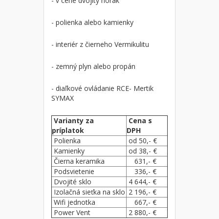
- v cene dvojitý horák
- polienka alebo kamienky
- interiér z čierneho Vermikulitu
- zemný plyn alebo propán
- diaľkové ovládanie RCE- Mertik
SYMAX
Varianty za
Cena s
príplatok
DPH
Polienka
od 50,- €
Kamienky
od 38,- €
Čierna keramika
631,- €
Podsvietenie
336,- €
Dvojité sklo
4 644,- €
Izolačná sieťka na sklo
2 196,- €
Wifi jednotka
667,- €
Power Vent
2 880,- €