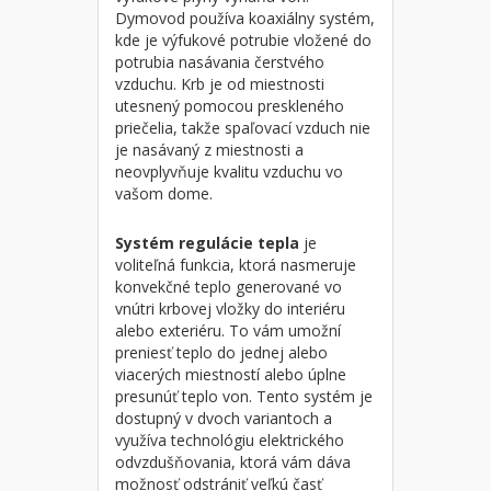
Dymovod používa koaxiálny systém,
kde je výfukové potrubie vložené do
potrubia nasávania čerstvého
vzduchu. Krb je od miestnosti
utesnený pomocou preskleného
priečelia, takže spaľovací vzduch nie
je nasávaný z miestnosti a
neovplyvňuje kvalitu vzduchu vo
vašom dome.
Systém regulácie tepla
je
voliteľná funkcia, ktorá nasmeruje
konvekčné teplo generované vo
vnútri krbovej vložky do interiéru
alebo exteriéru. To vám umožní
preniesť teplo do jednej alebo
viacerých miestností alebo úplne
presunúť teplo von. Tento systém je
dostupný v dvoch variantoch a
využíva technológiu elektrického
odvzdušňovania, ktorá vám dáva
možnosť odstrániť veľkú časť