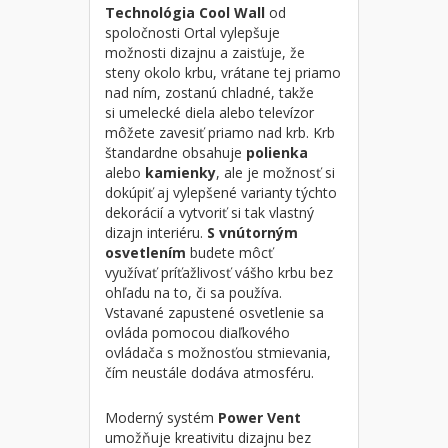
Technológia Cool Wall
od
spoločnosti Ortal vylepšuje
možnosti dizajnu a zaisťuje, že
steny okolo krbu, vrátane tej priamo
nad ním, zostanú chladné, takže
si umelecké diela alebo televízor
môžete zavesiť priamo nad krb. Krb
štandardne obsahuje
polienka
alebo
kamienky
, ale je možnosť si
dokúpiť aj vylepšené varianty týchto
dekorácií a vytvoriť si tak vlastný
dizajn interiéru.
S vnútorným
osvetlením
budete môcť
využívať príťažlivosť vášho krbu bez
ohľadu na to, či sa používa.
Vstavané zapustené osvetlenie sa
ovláda pomocou diaľkového
ovládača s možnosťou stmievania,
čím neustále dodáva atmosféru.
Moderný systém
Power Vent
umožňuje kreativitu dizajnu bez