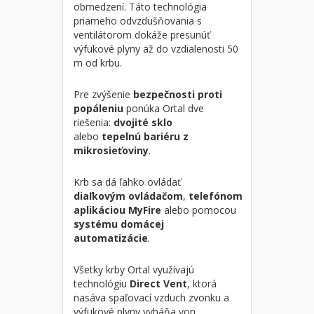
obmedzení. Táto technológia
priameho odvzdušňovania s
ventilátorom dokáže presunúť
výfukové plyny až do vzdialenosti 50
m od krbu.
Pre zvýšenie
bezpečnosti
proti
popáleniu
ponúka Ortal dve
riešenia:
dvojité sklo
alebo
tepelnú
bariéru z
mikrosieťoviny
.
Krb sa dá ľahko ovládať
diaľkovým ovládačom
,
telefónom
aplikáciou MyFire
alebo pomocou
systému domácej
automatizácie
.
Všetky krby Ortal využívajú
technológiu
Direct Vent
, ktorá
nasáva spaľovací vzduch zvonku a
výfukové plyny vyháňa von.