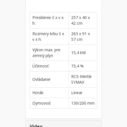
Presklenie š x v x
257 x 40 x
h:
42 cm
Rozmery krbu š x
263 x 91 x
v x h:
57 cm
Výkon max. pre
15,4 kW
zemný plyn
Účinnosť:
73,4 %
RCE-Mertik
Ovládanie
SYMAX
Horák
Linear
Dymovod
130/200 mm
Video