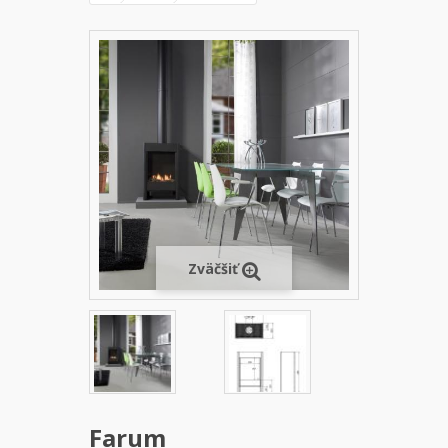
Zväčšiť
Farum