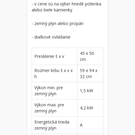
- v cene sú na výber hnedé polienka
alebo biele kamienky
- zemný plyn alebo propán
- diaľkové ovládanie
45 x 50
Presklenie š x v
cm
Rozmer krbu š x v x
59 x 94 x
h
32 cm
Výkon min. pre
1,5 kW
zemný plyn
Výkon max. pre
4,2 kW
zemný plyn
Energetická trieda
A
zemný plyn