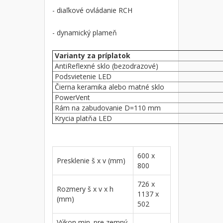
- diaľkové ovládanie RCH
- dynamický plameň
Varianty za príplatok
AntiReflexné sklo (bezodrazové)
Podsvietenie LED
Čierna keramika alebo matné sklo
PowerVent
Rám na zabudovanie D=110 mm
Krycia platňa LED
600 x
Presklenie š x v (mm)
800
726 x
Rozmery š x v x h
1137 x
(mm)
502
Výkon min. pre zemný