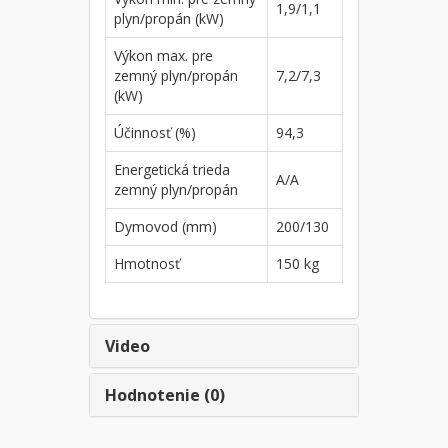
1,9/1,1
plyn/propán (kW)
Výkon max. pre
zemný plyn/propán
7,2/7,3
(kW)
Účinnosť (%)
94,3
Energetická trieda
A/A
zemný plyn/propán
Dymovod (mm)
200/130
Hmotnosť
150 kg
Video
Hodnotenie (0)