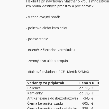
Flexibilita pri navrhovaní vlastného krbu s množstvo
krb podľa vlastných predstáv a požiadaviek.
- v cene dvojitý horák
- polienka alebo kamienky
- podsvietenie
- interiér z čierneho Vermikulitu
- zemný plyn alebo propán
- diaľkové ovládanie RCE- Mertik SYMAX
Varianty za príplatok
Cena s DPH
Polienka
od 50,- €
Kamienky
od 38,- €
AntiReflexné sklo (bezodrazové)
734,- €
Čierna keramika vzadu
605,- €
Čierna keramika vzadu aj zboku
859,- €