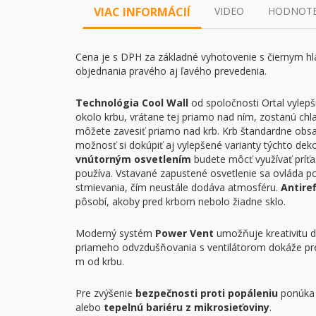
VIAC INFORMÁCIÍ
VIDEO
HODNOTEN
Cena je s DPH za základné vyhotovenie s čiernym
objednania pravého aj ľavého prevedenia.
Technológia Cool Wall
od spoločnosti Ortal vylepš
okolo krbu, vrátane tej priamo nad ním, zostanú chla
môžete zavesiť priamo nad krb. Krb štandardne obs
možnosť si dokúpiť aj vylepšené varianty týchto dekorá
vnútorným osvetlením
budete môcť využívať príťaž
používa. Vstavané zapustené osvetlenie sa ovláda
stmievania, čím neustále dodáva atmosféru.
Antire
pôsobí, akoby pred krbom nebolo žiadne sklo.
Moderný systém
Power Vent
umožňuje kreativitu d
priameho odvzdušňovania s ventilátorom dokáže pre
m od krbu.
Pre zvýšenie
bezpečnosti
proti popáleniu
ponúka 
alebo
tepelnú
bariéru z mikrosieťoviny
.