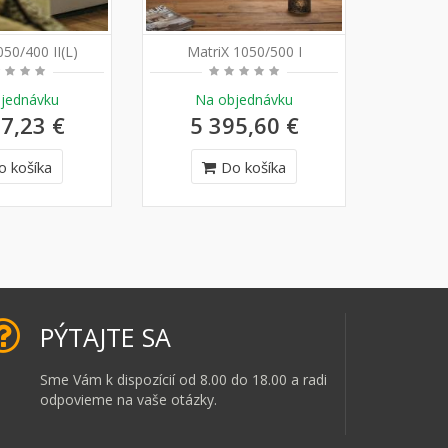
050/400 II(L)
MatriX 1050/500 I
Matr
jednávku
Na objednávku
Na
7,23 €
5 395,60 €
6 
o košíka
Do košíka
PÝTAJTE SA
Sme Vám k dispozícií od 8.00 do 18.00 a radi
odpovieme na vaše otázky.