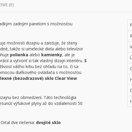
IE (0)
 hladkým zadným panelom s možnosťou
P
R
uje možnosti dizajnu a zaisťuje, že steny
dné, takže si umelecké diela alebo televízor
ahuje
polienka
alebo
kamienky
, ale je
Ú
cií a vytvoriť si tak vlastný dizajn interiéru.
S
livosť vášho krbu bez ohľadu na to, či sa
 pomocou diaľkového ovládača s možnosťou
flexné (bezodrazové) sklo Clear View
izajnu bez obmedzení. Táto technológia
sunúť výfukové plyny až do vzdialenosti 50
Ortal dve riešenia:
dvojité sklo