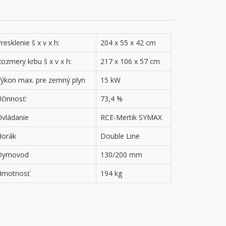
resklenie š x v x h:
204 x 55 x 42 cm
ozmery krbu š x v x h:
217 x 106 x 57 cm
Výkon max. pre zemný plyn
15 kW
činnosť:
73,4 %
Ovládanie
RCE-Mertik SYMAX
Horák
Double Line
Dymovod
130/200 mm
Hmotnosť
194 kg