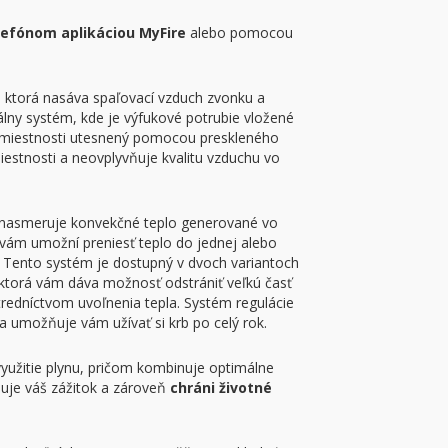
lefónom aplikáciou MyFire
alebo pomocou
, ktorá nasáva spaľovací vzduch zvonku a
lny systém, kde je výfukové potrubie vložené
d miestnosti utesnený pomocou preskleného
miestnosti a neovplyvňuje kvalitu vzduchu vo
rá nasmeruje konvekčné teplo generované vo
To vám umožní preniesť teplo do jednej alebo
. Tento systém je dostupný v dvoch variantoch
 ktorá vám dáva možnosť odstrániť veľkú časť
tredníctvom uvoľnenia tepla. Systém regulácie
 a umožňuje vám užívať si krb po celý rok.
 využitie plynu, pričom kombinuje optimálne
šuje váš zážitok a zároveň
chráni životné