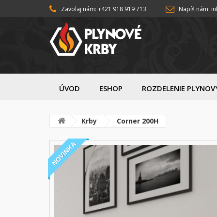
Zavolaj nám: +421 918 919 713
Napíš nám: i
ÚVOD
ESHOP
ROZDELENIE PLYNOV
Krby
Corner 200H
NOVINKA