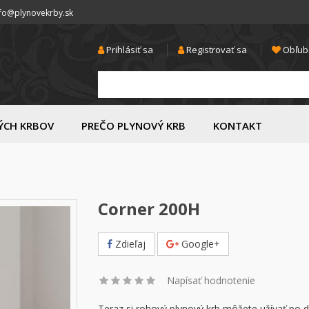
nfo@plynovekrby.sk
Prihlásiť sa
Registrovať sa
Obľub
ÝCH KRBOV
PREČO PLYNOVÝ KRB
KONTAKT
Corner 200H
Zdieľaj
Google+
Napísať hodnotenie
Teraz si rohový plynový krb môžete užívať po d