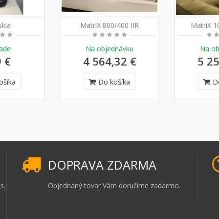
skla
MatriX 800/400 IIR
MatriX 1
lade
Na objednávku
Na ob
9 €
4 564,32 €
5 25
ošíka
Do košíka
D
DOPRAVA ZDARMA
s.
Objednaný tovar Vám doručíme zadarmo.