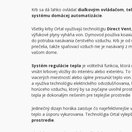
Krb sa dá ľahko ovládať
diaľkovým ovládačom
,
te
systému domácej automatizácie
.
Všetky krby Ortal využívajú technológiu
Direct Vent
výfukové plyny vyháňa von. Dymovod používa koaxiá
do potrubia nasávania čerstvého vzduchu. Krb je o
priečelia, takže spaľovací vzduch nie je nasávaný z 
vašom dome.
Systém regulácie tepla
je voliteľná funkcia, kto
vnútri krbovej vložky do interiéru alebo exteriéru. 
viacerých miestností alebo úplne presunúť teplo von
a využíva technológiu elektrického odvzdušňovania,
horúceho vzduchu, ktorý by sa zvyčajne uvoľnil pros
tepla je dokonalým riešením pre teplejšie prostredie
Jedinečný dizajn horáka zaisťuje čo najefektívnejšie
teplo a úsporu vykurovania. Technológia Ortal vylep
prostredie
.