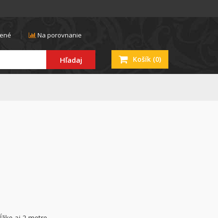
ené
Na porovnanie
Košík
(0)
Hľadaj
ĺžke aj 2 metre.