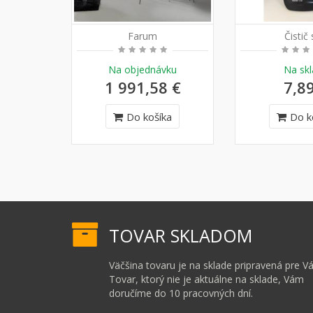
Farum
Čistič 
Na objednávku
Na sk
1 991,58 €
7,8
Do košíka
Do k
TOVAR SKLADOM
Väčšina tovaru je na sklade pripravená pre Vá
Tovar, ktorý nie je aktuálne na sklade, Vám
doručíme do 10 pracovných dní.