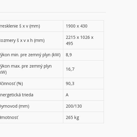
resklenie š x v (mm)
1900 x 430
2215 x 1026 x
Rozmery š x v x h (mm)
495
Výkon min. pre zemný plyn (kW)
8,9
Výkon max. pre zemný plyn
16,7
(kW)
Účinnosť (%)
90,3
nergetická trieda
A
Dymovod (mm)
200/130
Hmotnosť
265 kg