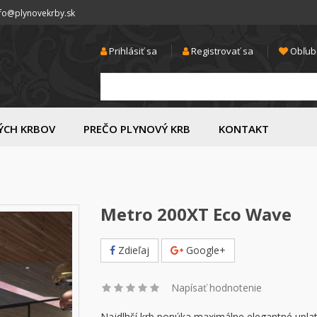
nfo@plynovekrby.sk
Prihlásiť sa
Registrovať sa
Obľub
ÝCH KRBOV
PREČO PLYNOVÝ KRB
KONTAKT
Metro 200XT Eco Wave
Zdieľaj
Google+
Napísať hodnotenie
Najdlhší krb ponúka maximálne elegantné uplat