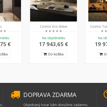
o
Cosmo Eco Wave
Cosmo Tun
dnávku
Na objednávku
Na ob
,75 €
17 943,65 €
19 9
ošíka
Do košíka
D
DOPRAVA ZDARMA
s.
Objednaný tovar Vám doručíme zadarmo.