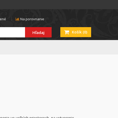
ené
Na porovnanie
Košík
(0)
Hľadaj
nenie vo veľkých priestoroch, na vytvorenie