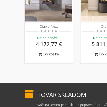
Diablo Next
Circ
Na objednávku
Na obje
4 172,77 €
5 811
Do košíka
Do k
TOVAR SKLADOM
Väčšina tovaru je na sklade pripravená pre Vá