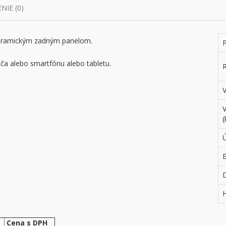
IE (0)
keramickým zadným panelom.
P
ča alebo smartfónu alebo tabletu.
E
Cena s DPH