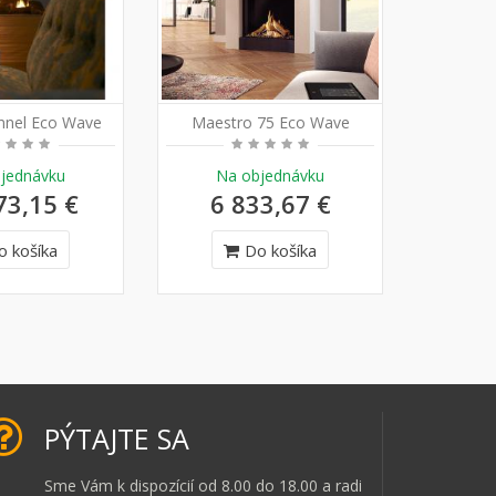
nel Eco Wave
Maestro 75 Eco Wave
Maestr
jednávku
Na objednávku
Na
73,15 €
6 833,67 €
7 
o košíka
Do košíka
PÝTAJTE SA
Sme Vám k dispozícií od 8.00 do 18.00 a radi